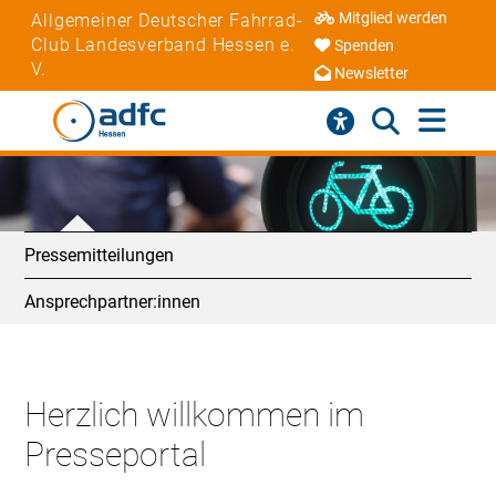
Mitglied werden
Allgemeiner Deutscher Fahrrad-
Club Landesverband Hessen e.
Spenden
V.
Newsletter
Pressemitteilungen
Ansprechpartner:innen
Herzlich willkommen im
Presseportal