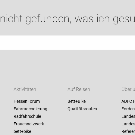
 nicht gefunden, was ich gesu
Aktivitäten
Auf Reisen
Über 
HessenForum
Bett+Bike
ADFC 
Fahrradcodierung
Qualitätsrouten
Forder
Radfahrschule
Landes
Frauennetzwerk
Landes
bett+bike
Referen