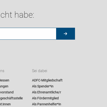
cht habe:
uns
Sei dabei
Hessen
ADFC-Mitgliedschaft
ungen
Als Spender*in
vorstand
Als Ehrenamtliche/r
geschäftsstelle
Als Fördermitglied
t:innen
Als Pannenhelfer*in