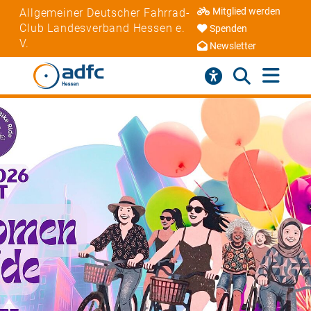
Mitglied werden
Allgemeiner Deutscher Fahrrad-
Club Landesverband Hessen e.
Spenden
V.
Newsletter