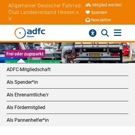
Mitglied werden
Allgemeiner Deutscher Fahrrad-
Club Landesverband Hessen e.
Spenden
V.
Newsletter
ADFC-Mitgliedschaft
Als Spender*in
Als Ehrenamtliche/r
Als Fördermitglied
Als Pannenhelfer*in