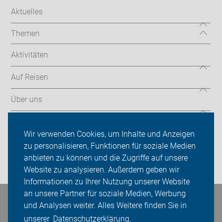
Aktuelles
Themen
Aktivitäten
Auf Reisen
Über uns
Sei dabei
Wir verwenden Cookies, um Inhalte und Anzeigen
Presse
zu personalisieren, Funktionen für soziale Medien
anbieten zu können und die Zugriffe auf unsere
Login
Website zu analysieren. Außerdem geben wir
Informationen zu Ihrer Nutzung unserer Website
an unsere Partner für soziale Medien, Werbung
Bleiben Sie in Kontakt
und Analysen weiter. Alles Weitere finden Sie in
unserer
Datenschutzerklärung.