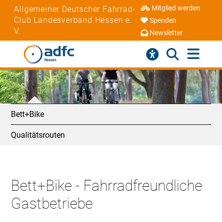
Mitglied werden
Allgemeiner Deutscher Fahrrad-
Club Landesverband Hessen e.
Spenden
V.
Newsletter
Bett+Bike
Qualitätsrouten
Bett+Bike - Fahrradfreundliche
Gastbetriebe