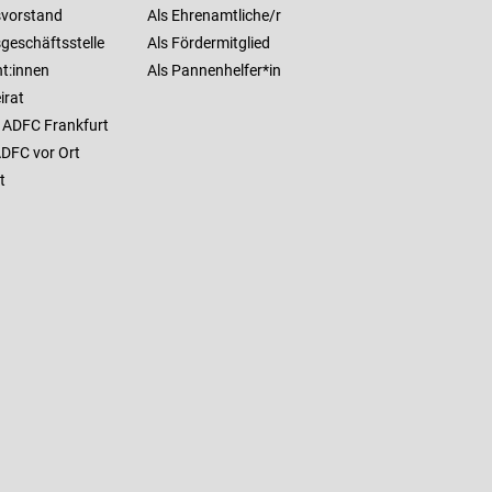
vorstand
Als Ehrenamtliche/r
geschäftsstelle
Als Fördermitglied
t:innen
Als Pannenhelfer*in
irat
 ADFC Frankfurt
ADFC vor Ort
t