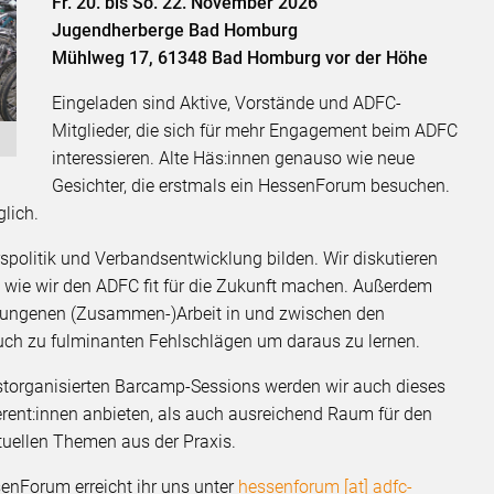
Fr. 20. bis So. 22. November 2026
Jugendherberge Bad Homburg
Mühlweg 17, 61348 Bad Homburg vor der Höhe
Eingeladen sind Aktive, Vorstände und ADFC-
Mitglieder, die sich für mehr Engagement beim ADFC
interessieren. Alte Häs:innen genauso wie neue
Gesichter, die erstmals ein HessenForum besuchen.
glich.
politik und Verbandsentwicklung bilden. Wir diskutieren
d wie wir den ADFC fit für die Zukunft machen. Außerdem
elungenen (Zusammen-)Arbeit in und zwischen den
uch zu fulminanten Fehlschlägen um daraus zu lernen.
bstorganisierten Barcamp-Sessions werden wir auch dieses
ferent:innen anbieten, als auch ausreichend Raum für den
uellen Themen aus der Praxis.
nForum erreicht ihr uns unter
hessenforum [at] adfc-