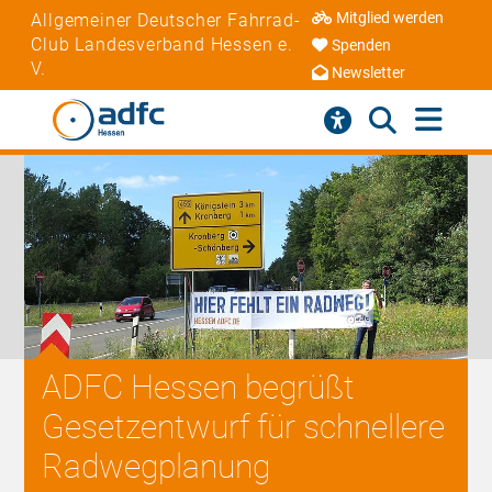
Mitglied werden
Allgemeiner Deutscher Fahrrad-
Club Landesverband Hessen e.
Spenden
V.
Newsletter
ADFC Hessen begrüßt
Gesetzentwurf für schnellere
Radwegplanung