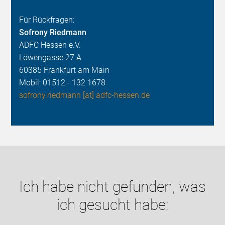
Für Rückfragen:
Sofrony Riedmann
ADFC Hessen e.V.
Löwengasse 27 A
60385 Frankfurt am Main
Mobil: 01512 - 132 1678
sofrony.riedmann [at] adfc-hessen.de
Ich habe nicht gefunden, was
ich gesucht habe: