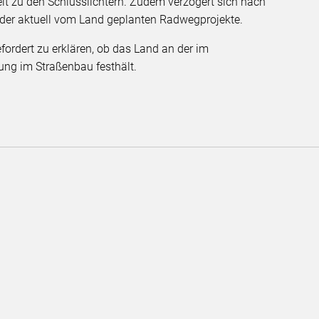
t zu den Schlusslichtern. Zudem verzögert sich nach
der aktuell vom Land geplanten Radwegprojekte.
ordert zu erklären, ob das Land an der im
ung im Straßenbau festhält.