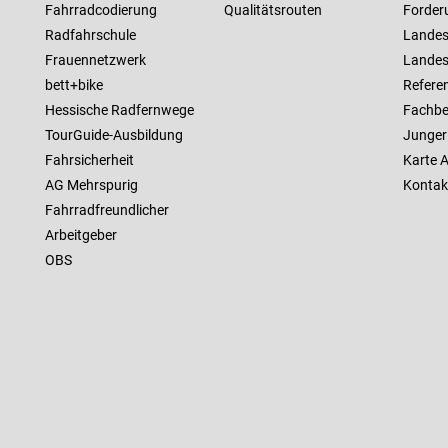
Fahrradcodierung
Qualitätsrouten
Forder
Radfahrschule
Landes
Frauennetzwerk
Landes
bett+bike
Referen
Hessische Radfernwege
Fachbe
TourGuide-Ausbildung
Junger
Fahrsicherheit
Karte 
AG Mehrspurig
Kontak
Fahrradfreundlicher
Arbeitgeber
OBS