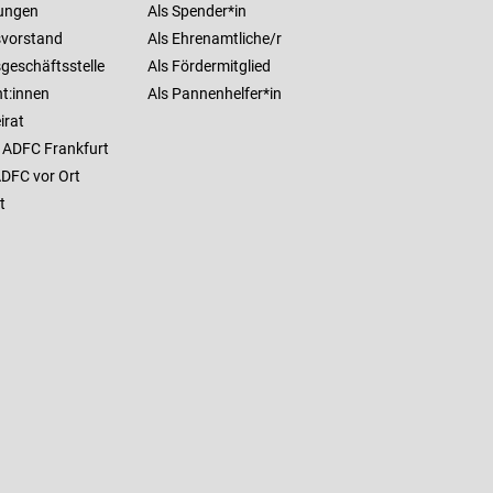
ungen
Als Spender*in
vorstand
Als Ehrenamtliche/r
geschäftsstelle
Als Fördermitglied
t:innen
Als Pannenhelfer*in
irat
 ADFC Frankfurt
ADFC vor Ort
t