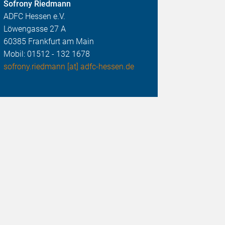
Sofrony Riedmann
ADFC Hessen e.V.
Löwengasse 27 A
60385 Frankfurt am Main
Mobil: 01512 - 132 1678
sofrony.riedmann [at] adfc-hessen.de