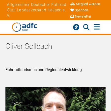
Mitglied werden
Allgemeiner Deutscher Fahrrad-
Club Landesverband Hessen e.
Spenden
V.
Newsletter
Oliver Sollbach
Fahrradtourismus und Regionalentwicklung