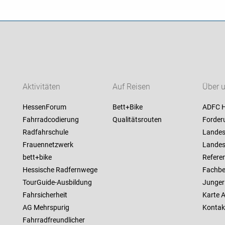
Aktivitäten
Auf Reisen
Über 
HessenForum
Bett+Bike
ADFC 
Fahrradcodierung
Qualitätsrouten
Forder
Radfahrschule
Landes
Frauennetzwerk
Landes
bett+bike
Referen
Hessische Radfernwege
Fachbe
TourGuide-Ausbildung
Junger
Fahrsicherheit
Karte 
AG Mehrspurig
Kontak
Fahrradfreundlicher