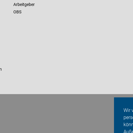
Arbeitgeber
OBS
n
Wir 
pers
könn
Auße