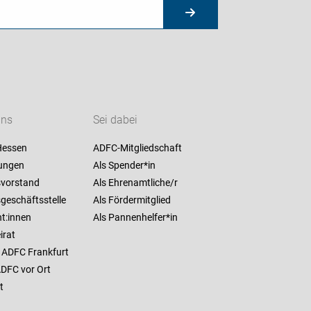
uns
Sei dabei
Hessen
ADFC-Mitgliedschaft
ungen
Als Spender*in
vorstand
Als Ehrenamtliche/r
geschäftsstelle
Als Fördermitglied
t:innen
Als Pannenhelfer*in
irat
 ADFC Frankfurt
ADFC vor Ort
t