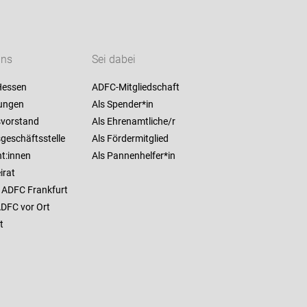
uns
Sei dabei
Hessen
ADFC-Mitgliedschaft
ungen
Als Spender*in
vorstand
Als Ehrenamtliche/r
geschäftsstelle
Als Fördermitglied
t:innen
Als Pannenhelfer*in
irat
 ADFC Frankfurt
ADFC vor Ort
t