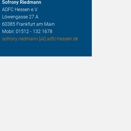
Sofrony Riedmann
ADFC Hessen e.V.
Löwengasse 27 A
60385 Frankfurt am Main
Mobil: 01512 - 132 1678
sofrony.riedmann [at] adfc-hessen.de