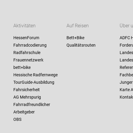
Aktivitäten
Auf Reisen
Über 
HessenForum
Bett+Bike
ADFC 
Fahrradcodierung
Qualitätsrouten
Forder
Radfahrschule
Landes
Frauennetzwerk
Landes
bett+bike
Referen
Hessische Radfernwege
Fachbe
TourGuide-Ausbildung
Junger
Fahrsicherheit
Karte 
AG Mehrspurig
Kontak
Fahrradfreundlicher
Arbeitgeber
OBS