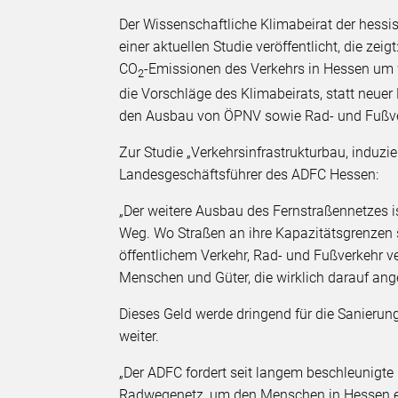
Der Wissenschaftliche Klimabeirat der hess
einer aktuellen Studie veröffentlicht, die ze
CO
-Emissionen des Verkehrs in Hessen um 
2
die Vorschläge des Klimabeirats, statt neuer
den Ausbau von ÖPNV sowie Rad- und Fußve
Zur Studie „Verkehrsinfrastrukturbau, induzi
Landesgeschäftsführer des ADFC Hessen:
„Der weitere Ausbau des Fernstraßennetzes is
Weg. Wo Straßen an ihre Kapazitätsgrenzen 
öffentlichem Verkehr, Rad- und Fußverkehr ve
Menschen und Güter, die wirklich darauf ang
Dieses Geld werde dringend für die Sanieru
weiter.
„Der ADFC fordert seit langem beschleunigte
Radwegenetz, um den Menschen in Hessen ein