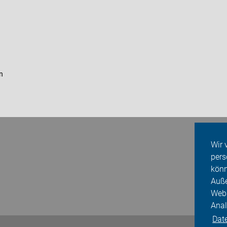
n
Wir 
pers
könn
Auße
Webs
Anal
Dat