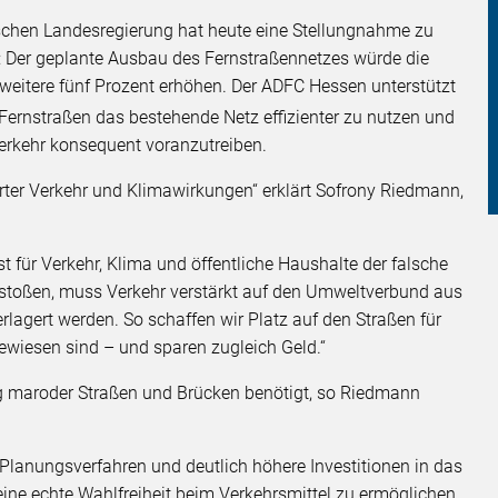
ischen Landesregierung hat heute eine Stellungnahme zu
igt: Der geplante Ausbau des Fernstraßennetzes würde die
weitere fünf Prozent erhöhen. Der ADFC Hessen unterstützt
 Fernstraßen das bestehende Netz effizienter zu nutzen und
rkehr konsequent voranzutreiben.
erter Verkehr und Klimawirkungen“ erklärt Sofrony Riedmann,
t für Verkehr, Klima und öffentliche Haushalte der falsche
stoßen, muss Verkehr verstärkt auf den Umweltverbund aus
rlagert werden. So schaffen wir Platz auf den Straßen für
ewiesen sind – und sparen zugleich Geld.“
ng maroder Straßen und Brücken benötigt, so Riedmann
 Planungsverfahren und deutlich höhere Investitionen in das
e echte Wahlfreiheit beim Verkehrsmittel zu ermöglichen.