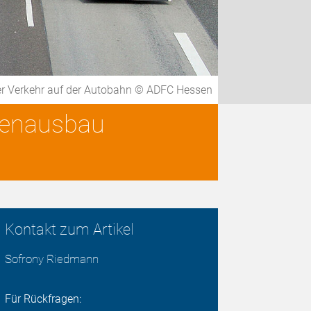
r Verkehr auf der Autobahn © ADFC Hessen
aßenausbau
Kontakt zum Artikel
Sofrony Riedmann
Für Rückfragen: