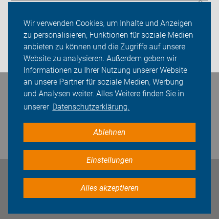
Sei dabei
Wir verwenden Cookies, um Inhalte und Anzeigen
Presse
zu personalisieren, Funktionen für soziale Medien
anbieten zu können und die Zugriffe auf unsere
Login
Website zu analysieren. Außerdem geben wir
Informationen zu Ihrer Nutzung unserer Website
an unsere Partner für soziale Medien, Werbung
Bleiben Sie in Kontakt
und Analysen weiter. Alles Weitere finden Sie in
unserer
Datenschutzerklärung.
Ablehnen
Einstellungen
Impressum
Datenschutz
Cookie-Einstellungen
Alles akzeptieren