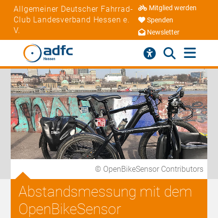
Mitglied werden
Allgemeiner Deutscher Fahrrad-
Club Landesverband Hessen e.
Spenden
V.
Newsletter
© OpenBikeSensor Contributors
Abstandsmessung mit dem
OpenBikeSensor